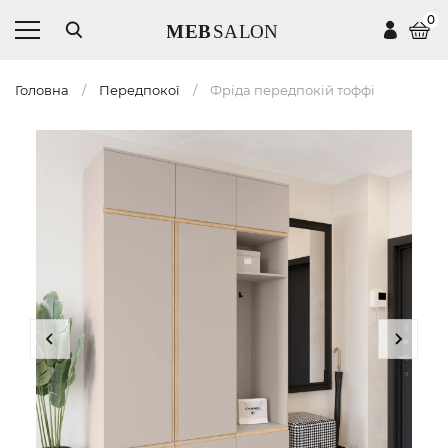
0
Головна
Передпокої
Фріда передпокій тоффі