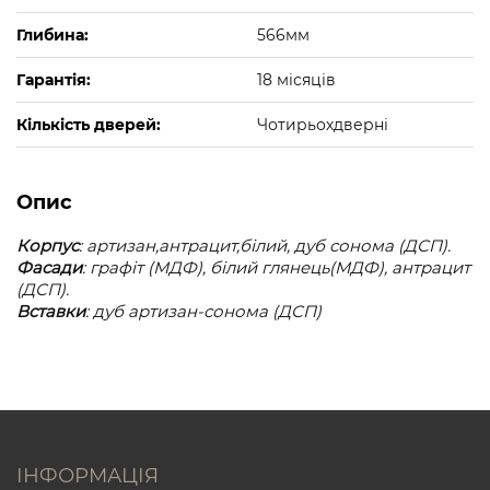
Глибина:
566мм
Гарантія:
18 місяців
Кількість дверей:
Чотирьохдверні
Опис
Корпус
: артизан,антрацит,білий, дуб сонома (ДСП).
Фасади
: графіт (МДФ), білий глянець(МДФ), антрацит
(ДСП).
Вставки
: дуб артизан-сонома (ДСП)
ІНФОРМАЦІЯ