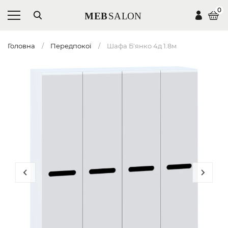
0
Головна
Передпокої
Шафа Б'янко 4д 1.8м