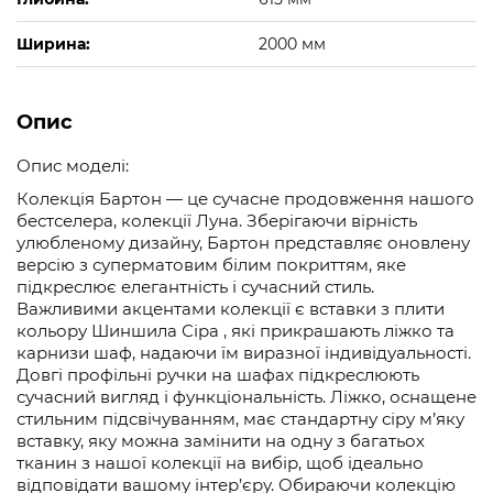
Ширина:
2000 мм
Опис
Опис моделі:
Колекція Бартон — це сучасне продовження нашого
бестселера, колекції Луна. Зберігаючи вірність
улюбленому дизайну, Бартон представляє оновлену
версію з суперматовим білим покриттям, яке
підкреслює елегантність і сучасний стиль.
Важливими акцентами колекції є вставки з плити
кольору Шиншила Сіра , які прикрашають ліжко та
карнизи шаф, надаючи їм виразної індивідуальності.
Довгі профільні ручки на шафах підкреслюють
сучасний вигляд і функціональність. Ліжко, оснащене
стильним підсвічуванням, має стандартну сіру м’яку
вставку, яку можна замінити на одну з багатьох
тканин з нашої колекції на вибір, щоб ідеально
відповідати вашому інтер’єру. Обираючи колекцію