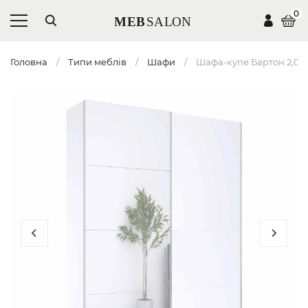
0
Головна
Типи меблів
Шафи
Шафа-купе Бартон 2,0м