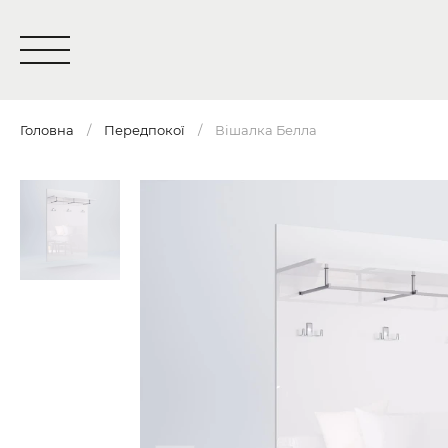
Головна
Передпокої
Вішалка Белла