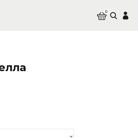
0
елла