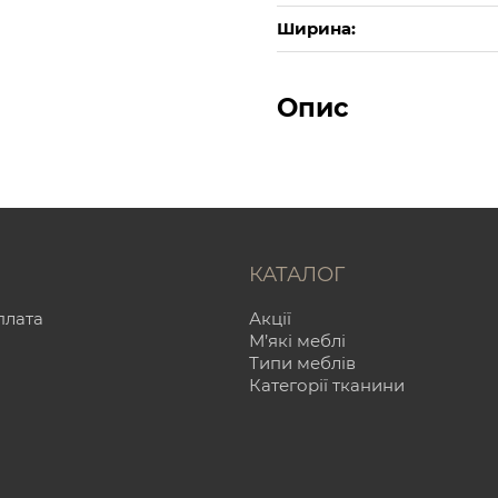
Ширина:
Опис
КАТАЛОГ
плата
Акції
М’які меблі
Типи меблів
Категорії тканини